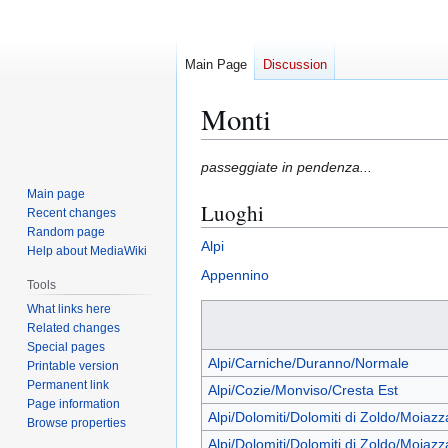
Main Page
Discussion
Monti
Jump
Jump
passeggiate in pendenza...
to
to
Main page
Luoghi
navigation
search
Recent changes
Random page
Alpi
Help about MediaWiki
Appennino
Tools
What links here
Related changes
Special pages
Alpi/Carniche/Duranno/Normale
Printable version
Permanent link
Alpi/Cozie/Monviso/Cresta Est
Page information
Alpi/Dolomiti/Dolomiti di Zoldo/Moiaz
Browse properties
Alpi/Dolomiti/Dolomiti di Zoldo/Moiazz